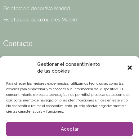
Fisioterapia deportiva Madrid
Fisioterapia para mujeres Madrid
Contacto
C/ Miami 41, 28027 Madrid
Gestionar el consentimiento
info@camillehaetty.com
de las cookies
Whatsapp : +34 689 429 732
Para ofrecer las mejores experiencias, utilizamos tecnologías como las
cookies para almacenar y/o acceder a la información del dispositivo. El
Lunes a viernes de 9h a 20h
consentimiento de estas tecnologías nos permitirá procesar datos como el
comportamiento de navegación o las identificaciones únicas en este sitio.
COLEGIADA N°017860 EN EL COLEGIO PROFESIONAL
No consentir o retirar el consentimiento, puede afectar negativamente a
ciertas características y funciones.
DE FISIOTERAPEUTAS DE MADRID
Aceptar