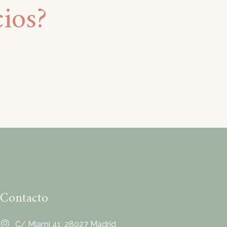
cios?
Contacto
C/ Miami 41, 28027 Madrid