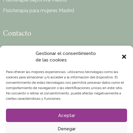
Fisioterapia para mujeres Madrid
Contacto
C/ Miami 41, 28027 Madrid
Gestionar el consentimiento
info@camillehaetty.com
de las cookies
Whatsapp : +34 689 429 732
Para ofrecer las mejores experiencias, utilizamos tecnologías como las
cookies para almacenar y/o acceder a la información del dispositivo. El
Lunes a viernes de 9h a 20h
consentimiento de estas tecnologías nos permitirá procesar datos como el
comportamiento de navegación o las identificaciones únicas en este sitio.
COLEGIADA N°017860 EN EL COLEGIO PROFESIONAL
No consentir o retirar el consentimiento, puede afectar negativamente a
ciertas características y funciones.
DE FISIOTERAPEUTAS DE MADRID
Aceptar
Denegar