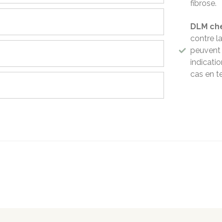
fibrose.
DLM che
contre la
peuvent 
indicati
cas en t