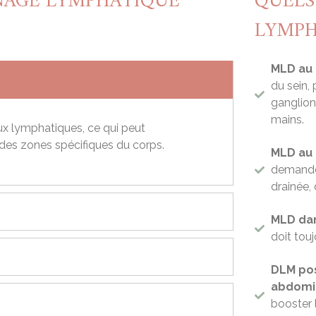
INAGE LYMPHATIQUE
QUELS
LYMPH
MLD au
du sein,
ganglions
mains.
x lymphatiques, ce qui peut
 des zones spécifiques du corps.
MLD au 
demandé.
drainée, 
MLD dan
doit touj
DLM pos
abdomin
booster l